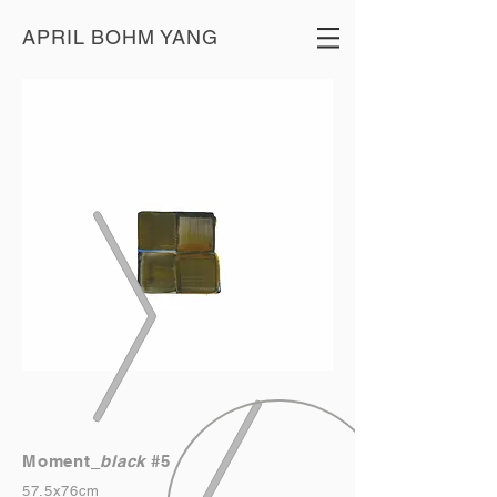
APRIL BOHM YANG
Moment_
black
#5
57.5x76cm